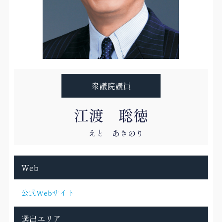
衆議院議員
江渡 聡徳
えと あきのり
Web
公式Webサイト
選出エリア