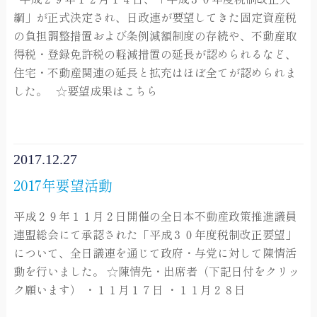
綱」が正式決定され、日政連が要望してきた固定資産税
の負担調整措置および条例減額制度の存続や、不動産取
得税・登録免許税の軽減措置の延長が認められるなど、
住宅・不動産関連の延長と拡充はほぼ全てが認められま
した。 ☆要望成果はこちら
2017.12.27
2017年要望活動
平成２９年１１月２日開催の全日本不動産政策推進議員
連盟総会にて承認された「平成３０年度税制改正要望」
について、全日議連を通じて政府・与党に対して陳情活
動を行いました。 ☆陳情先・出席者（下記日付をクリッ
ク願います） ・１１月１７日 ・１１月２８日