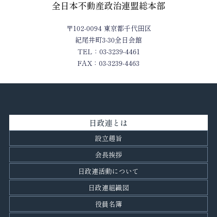
全日本不動産政治連盟総本部
〒102-0094 東京都千代田区
紀尾井町3-30全日会館
TEL：03-3239-4461
FAX：03-3239-4463
日政連とは
設立趣旨
会長挨拶
日政連活動について
日政連組織図
役員名簿