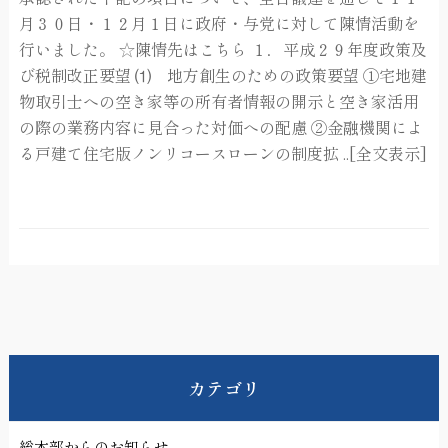
月３０日・１２月１日に政府・与党に対して陳情活動を
行いました。 ☆陳情先はこちら １．平成２９年度政策及
び税制改正要望 ⑴ 地方創生のための政策要望 ①宅地建
物取引士への空き家等の所有者情報の開示と空き家活用
の際の業務内容に見合った対価への配慮 ②金融機関によ
る戸建て住宅版ノンリコースローンの制度拡 ..[全文表示]
カテゴリ
総本部からのお知らせ