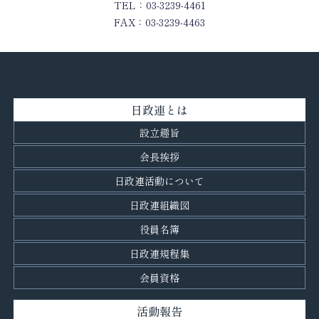
TEL：03-3239-4461
FAX：03-3239-4463
日政連とは
設立趣旨
会長挨拶
日政連活動について
日政連組織図
役員名簿
日政連規程集
会員資格
活動報告