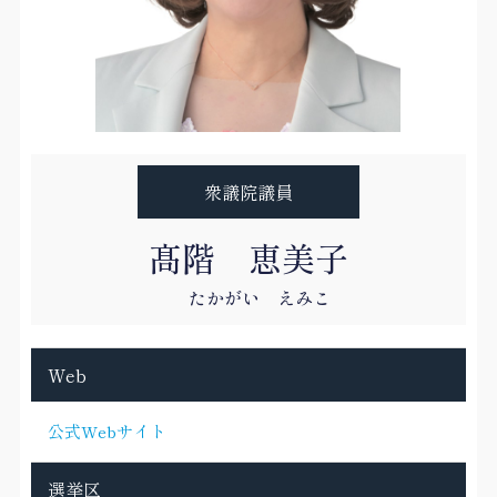
衆議院議員
髙階 恵美子
たかがい えみこ
Web
公式Webサイト
選挙区